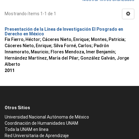
Mostrando ítems 1-1 de 1
Presentación de la Línea de Investigación El Posgrado en
Derecho en México
Fix Fierro, Héctor
;
Cáceres Nieto, Enrique
;
Montes, Patricia
;
Cáceres Nieto, Enrique
;
Silva Forné, Carlos
;
Padrón
Innamorato, Mauricio
;
Flores Mendoza, Imer Benjamín
;
Hernández Martínez, María del Pilar
;
González Galván, Jorge
Alberto
2011
Otros Sitios
Universidad Nacional Autónoma de México
Coordinación de Humanidades UNAM
Toda la UNAM en línea
Red Universitaria de Aprendizaje