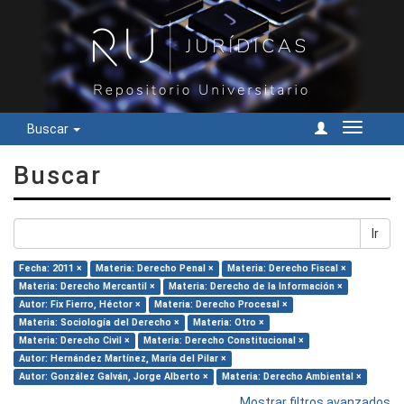
Buscar
Cambiar
navegac
Buscar
Ir
Fecha: 2011 ×
Materia: Derecho Penal ×
Materia: Derecho Fiscal ×
Materia: Derecho Mercantil ×
Materia: Derecho de la Información ×
Autor: Fix Fierro, Héctor ×
Materia: Derecho Procesal ×
Materia: Sociología del Derecho ×
Materia: Otro ×
Materia: Derecho Civil ×
Materia: Derecho Constitucional ×
Autor: Hernández Martínez, María del Pilar ×
Autor: González Galván, Jorge Alberto ×
Materia: Derecho Ambiental ×
Mostrar filtros avanzados