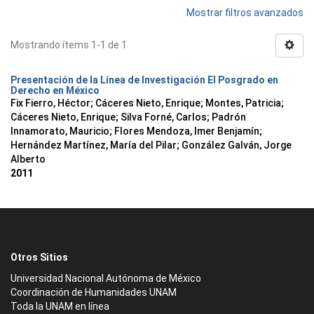
Mostrar filtros avanzados
Mostrando ítems 1-1 de 1
Presentación de la Línea de Investigación El Posgrado en
Derecho en México
Fix Fierro, Héctor
;
Cáceres Nieto, Enrique
;
Montes, Patricia
;
Cáceres Nieto, Enrique
;
Silva Forné, Carlos
;
Padrón
Innamorato, Mauricio
;
Flores Mendoza, Imer Benjamín
;
Hernández Martínez, María del Pilar
;
González Galván, Jorge
Alberto
2011
Otros Sitios
Universidad Nacional Autónoma de México
Coordinación de Humanidades UNAM
Toda la UNAM en línea