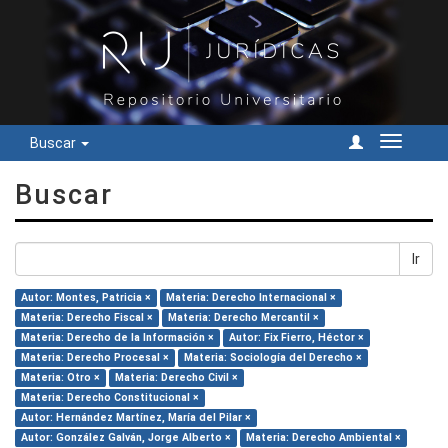
Buscar
Cambiar
navegac
Buscar
Ir
Autor: Montes, Patricia ×
Materia: Derecho Internacional ×
Materia: Derecho Fiscal ×
Materia: Derecho Mercantil ×
Materia: Derecho de la Información ×
Autor: Fix Fierro, Héctor ×
Materia: Derecho Procesal ×
Materia: Sociología del Derecho ×
Materia: Otro ×
Materia: Derecho Civil ×
Materia: Derecho Constitucional ×
Autor: Hernández Martínez, María del Pilar ×
Autor: González Galván, Jorge Alberto ×
Materia: Derecho Ambiental ×