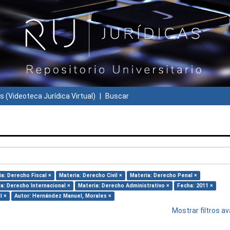
s (Videoteca Jurídica Virtual)
Buscar
a: Derecho Fiscal ×
Materia: Derecho Civil ×
Materia: Derecho Penal ×
a: Derecho Internacional ×
Materia: Derecho Administrativo ×
Fecha: 2011 ×
l ×
Autor: Hernández Manuel, Morales ×
Mostrar filtros 