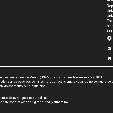
Rep
Uni
Uni
Est
sie
LEG
acional Autónoma de México (UNAM), todos los derechos reservados 2021.
den ser reproducidos con fines no lucrativos, siempre y cuando no se mutile, se cit
revio por escrito de la institución.
tituto de Investigaciones Jurídicas.
 este portal favor de dirigirse a:
padiij@unam.mx