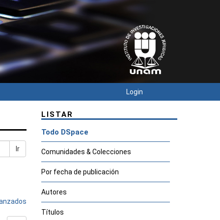
Login
LISTAR
Todo DSpace
Ir
Comunidades & Colecciones
Por fecha de publicación
Autores
avanzados
Títulos