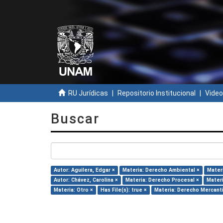
RU Jurídicas
Repositorio Institucional
Video
Buscar
Autor: Aguilera, Edgar ×
Materia: Derecho Ambiental ×
Materi
Autor: Chávez, Carolina ×
Materia: Derecho Procesal ×
Materi
Materia: Otro ×
Has File(s): true ×
Materia: Derecho Mercanti