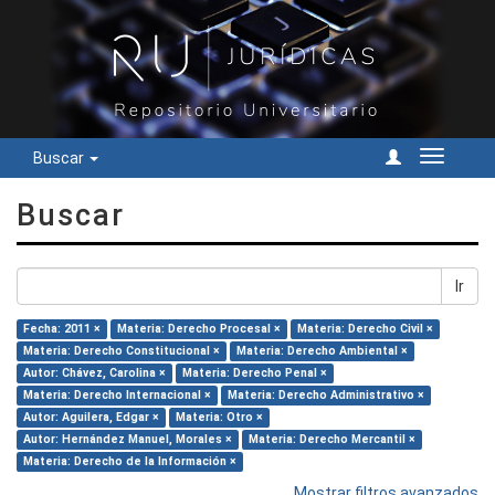
Buscar
Cambiar
navegac
Buscar
Ir
Fecha: 2011 ×
Materia: Derecho Procesal ×
Materia: Derecho Civil ×
Materia: Derecho Constitucional ×
Materia: Derecho Ambiental ×
Autor: Chávez, Carolina ×
Materia: Derecho Penal ×
Materia: Derecho Internacional ×
Materia: Derecho Administrativo ×
Autor: Aguilera, Edgar ×
Materia: Otro ×
Autor: Hernández Manuel, Morales ×
Materia: Derecho Mercantil ×
Materia: Derecho de la Información ×
Mostrar filtros avanzados