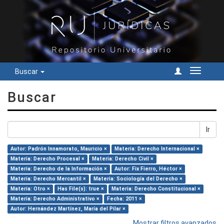
Buscar
Cambiar
navegac
Buscar
Ir
Autor: Padrón Innamorato, Mauricio ×
Materia: Derecho Internacional ×
Materia: Derecho Procesal ×
Materia: Derecho Civil ×
Materia: Derecho de la Información ×
Autor: Fix Fierro, Héctor ×
Materia: Derecho Mercantil ×
Materia: Sociología del Derecho ×
Materia: Otro ×
Has File(s): true ×
Materia: Derecho Constitucional ×
Materia: Derecho Administrativo ×
Fecha: 2011 ×
Autor: Hernández Martínez, María del Pilar ×
Mostrar filtros avanzados