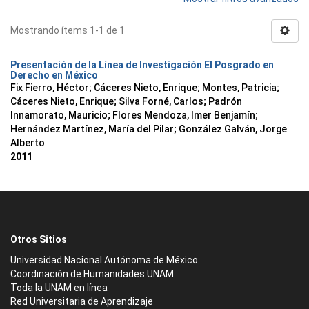
Mostrando ítems 1-1 de 1
Presentación de la Línea de Investigación El Posgrado en
Derecho en México
Fix Fierro, Héctor
;
Cáceres Nieto, Enrique
;
Montes, Patricia
;
Cáceres Nieto, Enrique
;
Silva Forné, Carlos
;
Padrón
Innamorato, Mauricio
;
Flores Mendoza, Imer Benjamín
;
Hernández Martínez, María del Pilar
;
González Galván, Jorge
Alberto
2011
Otros Sitios
Universidad Nacional Autónoma de México
Coordinación de Humanidades UNAM
Toda la UNAM en línea
Red Universitaria de Aprendizaje