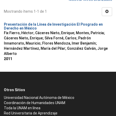
Mostrando ítems 1-1 de 1
Presentación de la Línea de Investigación El Posgrado en
Derecho en México
Fix Fierro, Héctor
;
Cáceres Nieto, Enrique
;
Montes, Patricia
;
Cáceres Nieto, Enrique
;
Silva Forné, Carlos
;
Padrón
Innamorato, Mauricio
;
Flores Mendoza, Imer Benjamín
;
Hernández Martínez, María del Pilar
;
González Galván, Jorge
Alberto
2011
Otros Sitios
Universidad Nacional Autónoma de México
Coordinación de Humanidades UNAM
Toda la UNAM en línea
Red Universitaria de Aprendizaje