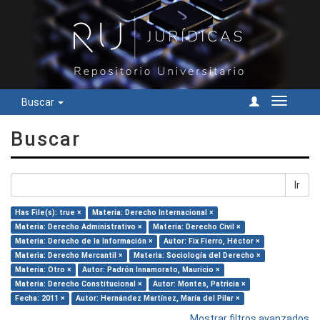
Buscar
Cambiar
navegac
Buscar
Ir
Has File(s): true ×
Materia: Derecho Internacional ×
Materia: Derecho Administrativo ×
Materia: Derecho Civil ×
Materia: Derecho de la Información ×
Autor: Fix Fierro, Héctor ×
Materia: Derecho Mercantil ×
Materia: Sociología del Derecho ×
Materia: Otro ×
Autor: Padrón Innamorato, Mauricio ×
Materia: Derecho Constitucional ×
Autor: Montes, Patricia ×
Fecha: 2011 ×
Autor: Hernández Martínez, María del Pilar ×
Mostrar filtros avanzados