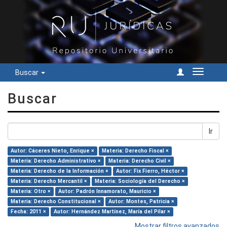
Buscar
Cambiar
navegac
Buscar
Ir
Autor: Cáceres Nieto, Enrique ×
Materia: Derecho Fiscal ×
Materia: Derecho Administrativo ×
Materia: Derecho Civil ×
Materia: Derecho de la Información ×
Autor: Fix Fierro, Héctor ×
Materia: Derecho Mercantil ×
Materia: Sociología del Derecho ×
Materia: Otro ×
Autor: Padrón Innamorato, Mauricio ×
Materia: Derecho Constitucional ×
Autor: Montes, Patricia ×
Fecha: 2011 ×
Autor: Hernández Martínez, María del Pilar ×
Mostrar filtros avanzados