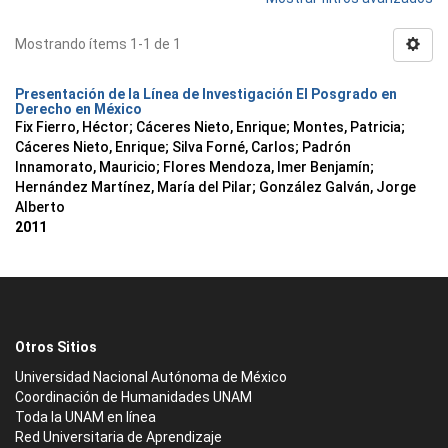
Mostrando ítems 1-1 de 1
Presentación de la Línea de Investigación El Posgrado en
Derecho en México
Fix Fierro, Héctor
;
Cáceres Nieto, Enrique
;
Montes, Patricia
;
Cáceres Nieto, Enrique
;
Silva Forné, Carlos
;
Padrón
Innamorato, Mauricio
;
Flores Mendoza, Imer Benjamín
;
Hernández Martínez, María del Pilar
;
González Galván, Jorge
Alberto
2011
Otros Sitios
Universidad Nacional Autónoma de México
Coordinación de Humanidades UNAM
Toda la UNAM en línea
Red Universitaria de Aprendizaje