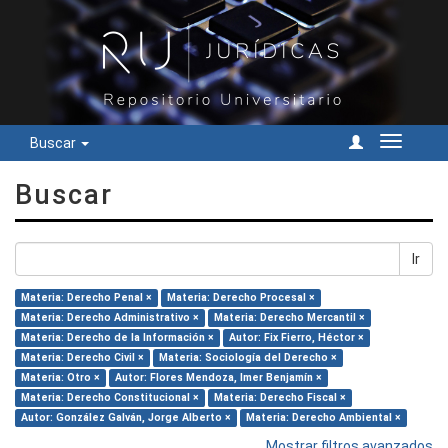
Buscar
Cambiar
navegac
Buscar
Ir
Materia: Derecho Penal ×
Materia: Derecho Procesal ×
Materia: Derecho Administrativo ×
Materia: Derecho Mercantil ×
Materia: Derecho de la Información ×
Autor: Fix Fierro, Héctor ×
Materia: Derecho Civil ×
Materia: Sociología del Derecho ×
Materia: Otro ×
Autor: Flores Mendoza, Imer Benjamín ×
Materia: Derecho Constitucional ×
Materia: Derecho Fiscal ×
Autor: González Galván, Jorge Alberto ×
Materia: Derecho Ambiental ×
Mostrar filtros avanzados