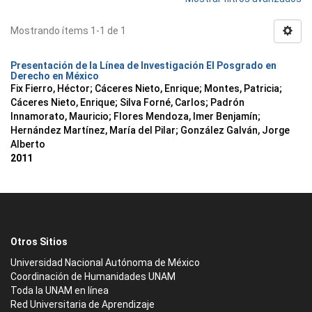
Mostrando ítems 1-1 de 1
Presentación de la Línea de Investigación El Posgrado en
Derecho en México
Fix Fierro, Héctor
;
Cáceres Nieto, Enrique
;
Montes, Patricia
;
Cáceres Nieto, Enrique
;
Silva Forné, Carlos
;
Padrón
Innamorato, Mauricio
;
Flores Mendoza, Imer Benjamín
;
Hernández Martínez, María del Pilar
;
González Galván, Jorge
Alberto
2011
Otros Sitios
Universidad Nacional Autónoma de México
Coordinación de Humanidades UNAM
Toda la UNAM en línea
Red Universitaria de Aprendizaje