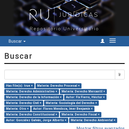
Buscar
Cambiar
navegac
Buscar
Ir
Has File(s): true ×
Materia: Derecho Procesal ×
Materia: Derecho Administrativo ×
Materia: Derecho Mercantil ×
Materia: Derecho de la Información ×
Autor: Fix Fierro, Héctor ×
Materia: Derecho Civil ×
Materia: Sociología del Derecho ×
Materia: Otro ×
Autor: Flores Mendoza, Imer Benjamín ×
Materia: Derecho Constitucional ×
Materia: Derecho Fiscal ×
Autor: González Galván, Jorge Alberto ×
Materia: Derecho Ambiental ×
Mostrar filtros avanzados