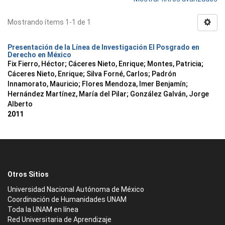
Mostrando ítems 1-1 de 1
Presentación de la Línea de Investigación El Posgrado en
Derecho en México
Fix Fierro, Héctor
;
Cáceres Nieto, Enrique
;
Montes, Patricia
;
Cáceres Nieto, Enrique
;
Silva Forné, Carlos
;
Padrón
Innamorato, Mauricio
;
Flores Mendoza, Imer Benjamín
;
Hernández Martínez, María del Pilar
;
González Galván, Jorge
Alberto
2011
Otros Sitios
Universidad Nacional Autónoma de México
Coordinación de Humanidades UNAM
Toda la UNAM en línea
Red Universitaria de Aprendizaje