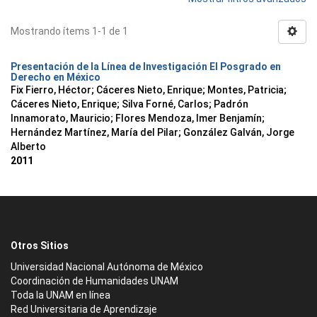
Mostrando ítems 1-1 de 1
Presentación de la Línea de Investigación El Posgrado en
Derecho en México
Fix Fierro, Héctor
;
Cáceres Nieto, Enrique
;
Montes, Patricia
;
Cáceres Nieto, Enrique
;
Silva Forné, Carlos
;
Padrón
Innamorato, Mauricio
;
Flores Mendoza, Imer Benjamín
;
Hernández Martínez, María del Pilar
;
González Galván, Jorge
Alberto
2011
Otros Sitios
Universidad Nacional Autónoma de México
Coordinación de Humanidades UNAM
Toda la UNAM en línea
Red Universitaria de Aprendizaje