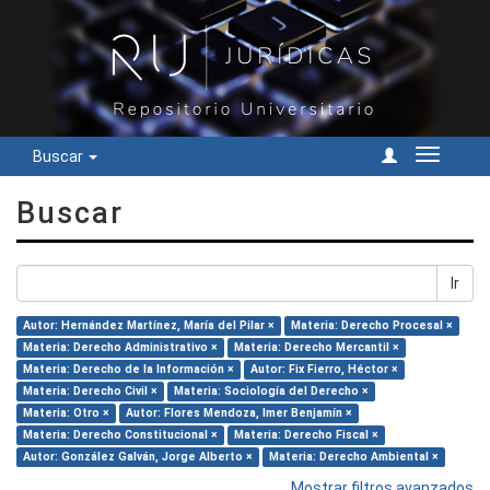
Buscar
Cambiar
navegac
Buscar
Ir
Autor: Hernández Martínez, María del Pilar ×
Materia: Derecho Procesal ×
Materia: Derecho Administrativo ×
Materia: Derecho Mercantil ×
Materia: Derecho de la Información ×
Autor: Fix Fierro, Héctor ×
Materia: Derecho Civil ×
Materia: Sociología del Derecho ×
Materia: Otro ×
Autor: Flores Mendoza, Imer Benjamín ×
Materia: Derecho Constitucional ×
Materia: Derecho Fiscal ×
Autor: González Galván, Jorge Alberto ×
Materia: Derecho Ambiental ×
Mostrar filtros avanzados