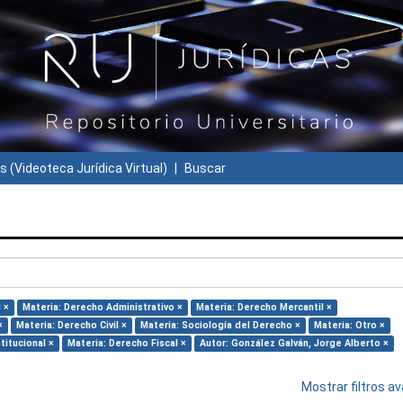
s (Videoteca Jurídica Virtual)
Buscar
 ×
Materia: Derecho Administrativo ×
Materia: Derecho Mercantil ×
×
Materia: Derecho Civil ×
Materia: Sociología del Derecho ×
Materia: Otro ×
titucional ×
Materia: Derecho Fiscal ×
Autor: González Galván, Jorge Alberto ×
Mostrar filtros 