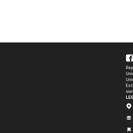
Rep
Uni
Uni
Est
sie
LEG