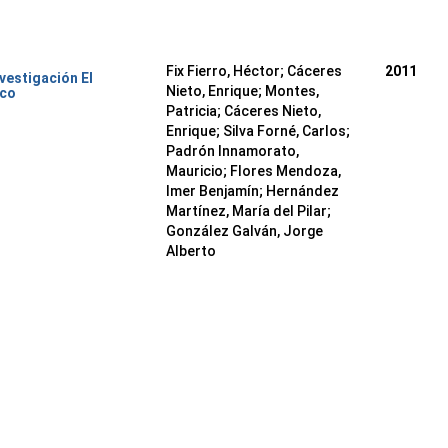
Fix Fierro, Héctor
;
Cáceres
2011
nvestigación El
Nieto, Enrique
;
Montes,
ico
Patricia
;
Cáceres Nieto,
Enrique
;
Silva Forné, Carlos
;
Padrón Innamorato,
Mauricio
;
Flores Mendoza,
Imer Benjamín
;
Hernández
Martínez, María del Pilar
;
González Galván, Jorge
Alberto