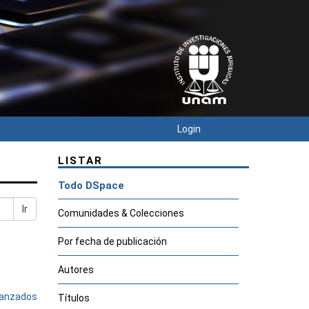
Login
LISTAR
Todo DSpace
Ir
Comunidades & Colecciones
Por fecha de publicación
Autores
avanzados
Títulos