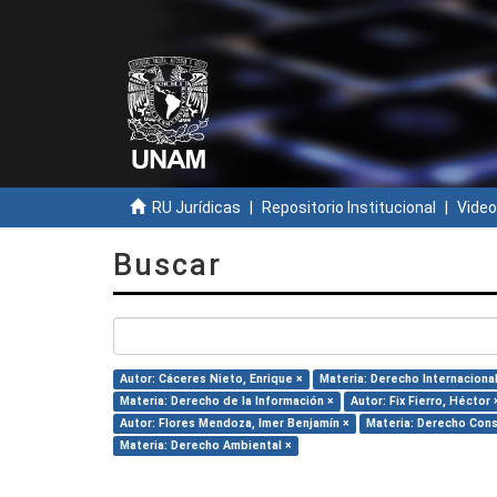
RU Jurídicas
Repositorio Institucional
Video
Buscar
Autor: Cáceres Nieto, Enrique ×
Materia: Derecho Internacional
Materia: Derecho de la Información ×
Autor: Fix Fierro, Héctor 
Autor: Flores Mendoza, Imer Benjamín ×
Materia: Derecho Cons
Materia: Derecho Ambiental ×