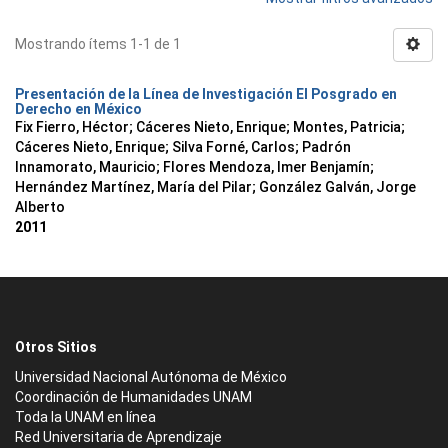
Mostrando ítems 1-1 de 1
Presentación de la Línea de Investigación El Posgrado en
Derecho en México
Fix Fierro, Héctor
;
Cáceres Nieto, Enrique
;
Montes, Patricia
;
Cáceres Nieto, Enrique
;
Silva Forné, Carlos
;
Padrón
Innamorato, Mauricio
;
Flores Mendoza, Imer Benjamín
;
Hernández Martínez, María del Pilar
;
González Galván, Jorge
Alberto
2011
Otros Sitios
Universidad Nacional Autónoma de México
Coordinación de Humanidades UNAM
Toda la UNAM en línea
Red Universitaria de Aprendizaje