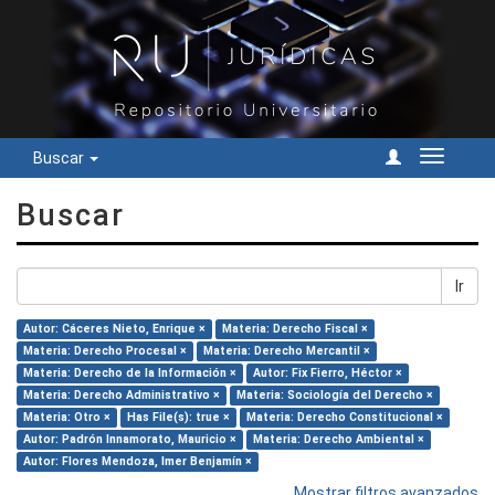
Buscar
Cambiar
navegac
Buscar
Ir
Autor: Cáceres Nieto, Enrique ×
Materia: Derecho Fiscal ×
Materia: Derecho Procesal ×
Materia: Derecho Mercantil ×
Materia: Derecho de la Información ×
Autor: Fix Fierro, Héctor ×
Materia: Derecho Administrativo ×
Materia: Sociología del Derecho ×
Materia: Otro ×
Has File(s): true ×
Materia: Derecho Constitucional ×
Autor: Padrón Innamorato, Mauricio ×
Materia: Derecho Ambiental ×
Autor: Flores Mendoza, Imer Benjamín ×
Mostrar filtros avanzados