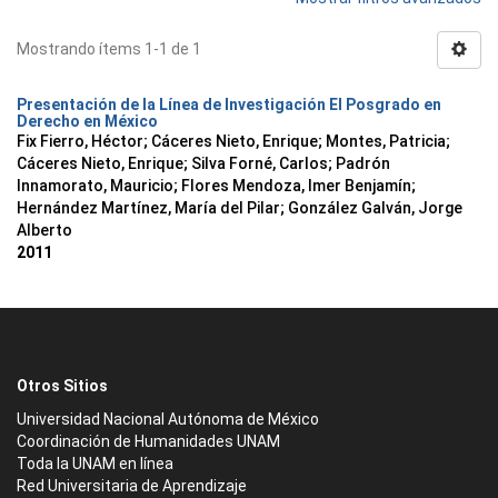
Mostrando ítems 1-1 de 1
Presentación de la Línea de Investigación El Posgrado en
Derecho en México
Fix Fierro, Héctor
;
Cáceres Nieto, Enrique
;
Montes, Patricia
;
Cáceres Nieto, Enrique
;
Silva Forné, Carlos
;
Padrón
Innamorato, Mauricio
;
Flores Mendoza, Imer Benjamín
;
Hernández Martínez, María del Pilar
;
González Galván, Jorge
Alberto
2011
Otros Sitios
Universidad Nacional Autónoma de México
Coordinación de Humanidades UNAM
Toda la UNAM en línea
Red Universitaria de Aprendizaje