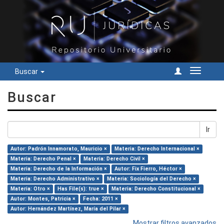
Buscar
Cambiar
navegac
Buscar
Ir
Autor: Padrón Innamorato, Mauricio ×
Materia: Derecho Internacional ×
Materia: Derecho Penal ×
Materia: Derecho Civil ×
Materia: Derecho de la Información ×
Autor: Fix Fierro, Héctor ×
Materia: Derecho Administrativo ×
Materia: Sociología del Derecho ×
Materia: Otro ×
Has File(s): true ×
Materia: Derecho Constitucional ×
Autor: Montes, Patricia ×
Fecha: 2011 ×
Autor: Hernández Martínez, María del Pilar ×
Mostrar filtros avanzados