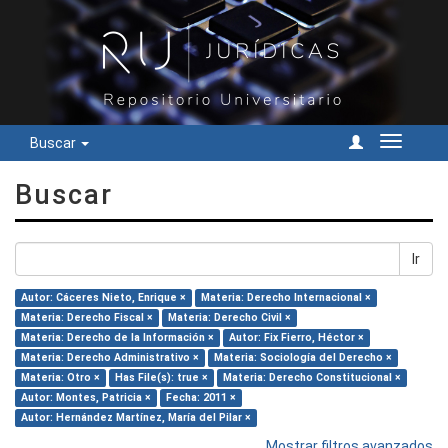
Buscar
Cambiar
navegac
Buscar
Ir
Autor: Cáceres Nieto, Enrique ×
Materia: Derecho Internacional ×
Materia: Derecho Fiscal ×
Materia: Derecho Civil ×
Materia: Derecho de la Información ×
Autor: Fix Fierro, Héctor ×
Materia: Derecho Administrativo ×
Materia: Sociología del Derecho ×
Materia: Otro ×
Has File(s): true ×
Materia: Derecho Constitucional ×
Autor: Montes, Patricia ×
Fecha: 2011 ×
Autor: Hernández Martínez, María del Pilar ×
Mostrar filtros avanzados