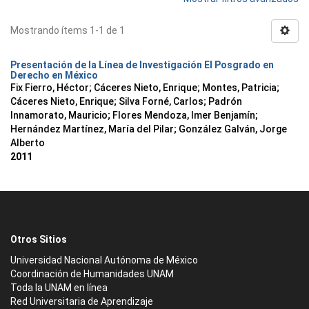
Mostrando ítems 1-1 de 1
Presentación de la Línea de Investigación El Posgrado en
Derecho en México
Fix Fierro, Héctor
;
Cáceres Nieto, Enrique
;
Montes, Patricia
;
Cáceres Nieto, Enrique
;
Silva Forné, Carlos
;
Padrón
Innamorato, Mauricio
;
Flores Mendoza, Imer Benjamín
;
Hernández Martínez, María del Pilar
;
González Galván, Jorge
Alberto
2011
Otros Sitios
Universidad Nacional Autónoma de México
Coordinación de Humanidades UNAM
Toda la UNAM en línea
Red Universitaria de Aprendizaje