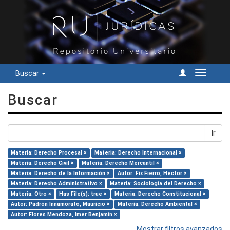
Buscar
Cambiar
navegac
Buscar
Ir
Materia: Derecho Procesal ×
Materia: Derecho Internacional ×
Materia: Derecho Civil ×
Materia: Derecho Mercantil ×
Materia: Derecho de la Información ×
Autor: Fix Fierro, Héctor ×
Materia: Derecho Administrativo ×
Materia: Sociología del Derecho ×
Materia: Otro ×
Has File(s): true ×
Materia: Derecho Constitucional ×
Autor: Padrón Innamorato, Mauricio ×
Materia: Derecho Ambiental ×
Autor: Flores Mendoza, Imer Benjamín ×
Mostrar filtros avanzados