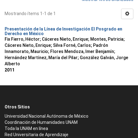
Mostrando ítems 1-1 de 1
Presentación de la Línea de Investigación El Posgrado en
Derecho en México
Fix Fierro, Héctor
;
Cáceres Nieto, Enrique
;
Montes, Patricia
;
Cáceres Nieto, Enrique
;
Silva Forné, Carlos
;
Padrón
Innamorato, Mauricio
;
Flores Mendoza, Imer Benjamín
;
Hernández Martínez, María del Pilar
;
González Galván, Jorge
Alberto
2011
Otros Sitios
Universidad Nacional Autónoma de México
Coordinación de Humanidades UNAM
Toda la UNAM en línea
Red Universitaria de Aprendizaje