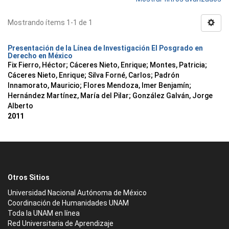
Mostrando ítems 1-1 de 1
Presentación de la Línea de Investigación El Posgrado en
Derecho en México
Fix Fierro, Héctor
;
Cáceres Nieto, Enrique
;
Montes, Patricia
;
Cáceres Nieto, Enrique
;
Silva Forné, Carlos
;
Padrón
Innamorato, Mauricio
;
Flores Mendoza, Imer Benjamín
;
Hernández Martínez, María del Pilar
;
González Galván, Jorge
Alberto
2011
Otros Sitios
Universidad Nacional Autónoma de México
Coordinación de Humanidades UNAM
Toda la UNAM en línea
Red Universitaria de Aprendizaje