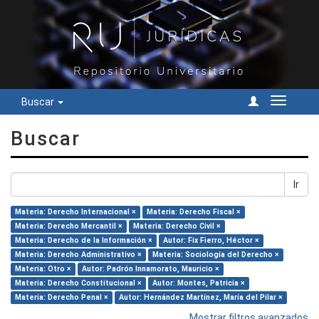
Buscar
Cambiar
navegac
Buscar
Ir
Materia: Derecho Internacional ×
Materia: Derecho Fiscal ×
Materia: Derecho Mercantil ×
Materia: Derecho Civil ×
Materia: Derecho de la Información ×
Autor: Fix Fierro, Héctor ×
Materia: Derecho Administrativo ×
Materia: Sociología del Derecho ×
Materia: Otro ×
Autor: Padrón Innamorato, Mauricio ×
Materia: Derecho Constitucional ×
Autor: Montes, Patricia ×
Materia: Derecho Penal ×
Autor: Hernández Martínez, María del Pilar ×
Mostrar filtros avanzados