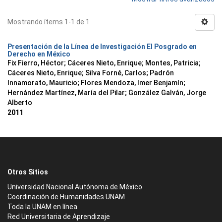
Mostrando ítems 1-1 de 1
Presentación de la Línea de Investigación El Posgrado en
Derecho en México
Fix Fierro, Héctor
;
Cáceres Nieto, Enrique
;
Montes, Patricia
;
Cáceres Nieto, Enrique
;
Silva Forné, Carlos
;
Padrón
Innamorato, Mauricio
;
Flores Mendoza, Imer Benjamín
;
Hernández Martínez, María del Pilar
;
González Galván, Jorge
Alberto
2011
Otros Sitios
Universidad Nacional Autónoma de México
Coordinación de Humanidades UNAM
Toda la UNAM en línea
Red Universitaria de Aprendizaje