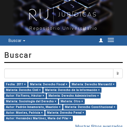
Buscar
Cambiar
navegac
Buscar
Ir
Fecha: 2011 ×
Materia: Derecho Fiscal ×
Materia: Derecho Mercantil ×
Materia: Derecho Civil ×
Materia: Derecho de la Información ×
Autor: Fix Fierro, Héctor ×
Materia: Derecho Administrativo ×
Materia: Sociología del Derecho ×
Materia: Otro ×
Autor: Padrón Innamorato, Mauricio ×
Materia: Derecho Constitucional ×
Autor: Montes, Patricia ×
Materia: Derecho Penal ×
Autor: Hernández Martínez, María del Pilar ×
Mostrar filtros avanzados