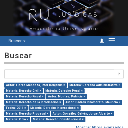
Buscar
Cambiar
navegac
Buscar
Ir
Autor: Flores Mendoza, Imer Benjamín ×
Materia: Derecho Administrativo ×
Materia: Derecho Civil ×
Materia: Derecho Penal ×
Materia: Derecho Fiscal ×
Autor: Montes, Patricia ×
Materia: Derecho de la Información ×
Autor: Padrón Innamorato, Mauricio ×
Fecha: 2011 ×
Materia: Derecho Internacional ×
Materia: Derecho Procesal ×
Autor: González Galván, Jorge Alberto ×
Materia: Otro ×
Materia: Derecho Constitucional ×
Mostrar filtros avanzados