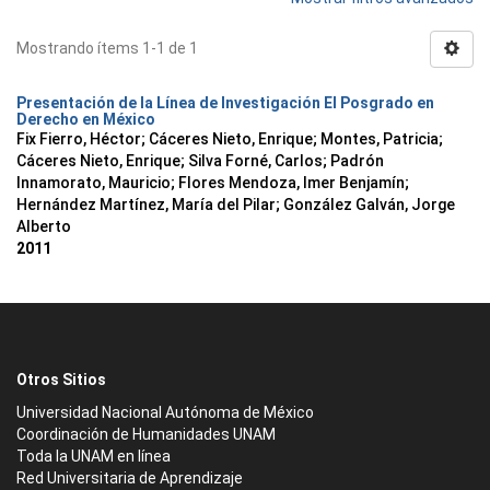
Mostrando ítems 1-1 de 1
Presentación de la Línea de Investigación El Posgrado en
Derecho en México
Fix Fierro, Héctor
;
Cáceres Nieto, Enrique
;
Montes, Patricia
;
Cáceres Nieto, Enrique
;
Silva Forné, Carlos
;
Padrón
Innamorato, Mauricio
;
Flores Mendoza, Imer Benjamín
;
Hernández Martínez, María del Pilar
;
González Galván, Jorge
Alberto
2011
Otros Sitios
Universidad Nacional Autónoma de México
Coordinación de Humanidades UNAM
Toda la UNAM en línea
Red Universitaria de Aprendizaje