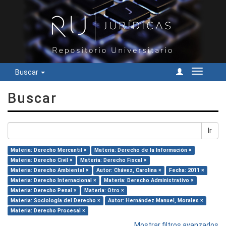
Buscar
Cambiar
navegac
Buscar
Ir
Materia: Derecho Mercantil ×
Materia: Derecho de la Información ×
Materia: Derecho Civil ×
Materia: Derecho Fiscal ×
Materia: Derecho Ambiental ×
Autor: Chávez, Carolina ×
Fecha: 2011 ×
Materia: Derecho Internacional ×
Materia: Derecho Administrativo ×
Materia: Derecho Penal ×
Materia: Otro ×
Materia: Sociología del Derecho ×
Autor: Hernández Manuel, Morales ×
Materia: Derecho Procesal ×
Mostrar filtros avanzados