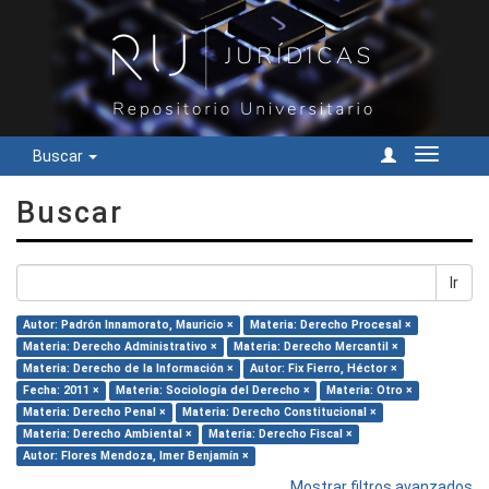
Buscar
Cambiar
navegac
Buscar
Ir
Autor: Padrón Innamorato, Mauricio ×
Materia: Derecho Procesal ×
Materia: Derecho Administrativo ×
Materia: Derecho Mercantil ×
Materia: Derecho de la Información ×
Autor: Fix Fierro, Héctor ×
Fecha: 2011 ×
Materia: Sociología del Derecho ×
Materia: Otro ×
Materia: Derecho Penal ×
Materia: Derecho Constitucional ×
Materia: Derecho Ambiental ×
Materia: Derecho Fiscal ×
Autor: Flores Mendoza, Imer Benjamín ×
Mostrar filtros avanzados