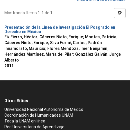
Mostrando ítems 1-1 de 1
Presentación de la Línea de Investigación El Posgrado en
Derecho en México
Fix Fierro, Héctor
;
Cáceres Nieto, Enrique
;
Montes, Patricia
;
Cáceres Nieto, Enrique
;
Silva Forné, Carlos
;
Padrón
Innamorato, Mauricio
;
Flores Mendoza, Imer Benjamín
;
Hernández Martínez, María del Pilar
;
González Galván, Jorge
Alberto
2011
Otros Sitios
Universidad Nacional Autónoma de México
Coordinación de Humanidades UNAM
Toda la UNAM en línea
Red Universitaria de Aprendizaje