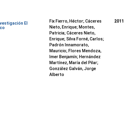
Fix Fierro, Héctor
;
Cáceres
2011
nvestigación El
Nieto, Enrique
;
Montes,
ico
Patricia
;
Cáceres Nieto,
Enrique
;
Silva Forné, Carlos
;
Padrón Innamorato,
Mauricio
;
Flores Mendoza,
Imer Benjamín
;
Hernández
Martínez, María del Pilar
;
González Galván, Jorge
Alberto