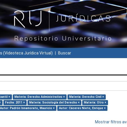
s (Videoteca Jurídica Virtual)
Buscar
antil ×
Materia: Derecho Administrativo ×
Materia: Derecho Civil ×
×
Fecha: 2011 ×
Materia: Sociología del Derecho ×
Materia: Otro ×
Autor: Padrón Innamorato, Mauricio ×
Autor: Cáceres Nieto, Enrique ×
Mostrar filtros 