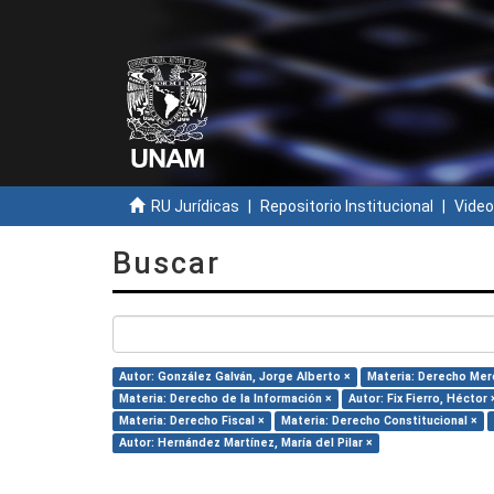
RU Jurídicas
Repositorio Institucional
Video
Buscar
Autor: González Galván, Jorge Alberto ×
Materia: Derecho Merc
Materia: Derecho de la Información ×
Autor: Fix Fierro, Héctor 
Materia: Derecho Fiscal ×
Materia: Derecho Constitucional ×
Autor: Hernández Martínez, María del Pilar ×