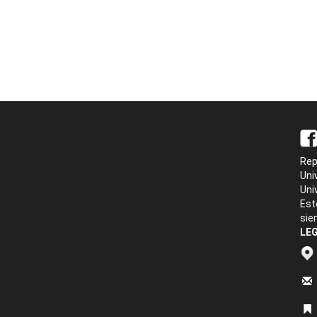
Rep
Uni
Uni
Est
sie
LEG