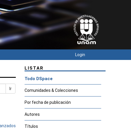
Login
LISTAR
Todo DSpace
Ir
Comunidades & Colecciones
Por fecha de publicación
Autores
avanzados
Títulos