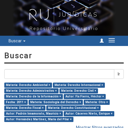
Buscar
Cambiar
navegac
Buscar
Ir
Materia: Derecho Ambiental ×
Materia: Derecho Internacional ×
Materia: Derecho Administrativo ×
Materia: Derecho Civil ×
Materia: Derecho de la Información ×
Autor: Fix Fierro, Héctor ×
Fecha: 2011 ×
Materia: Sociología del Derecho ×
Materia: Otro ×
Materia: Derecho Fiscal ×
Materia: Derecho Constitucional ×
Autor: Padrón Innamorato, Mauricio ×
Autor: Cáceres Nieto, Enrique ×
Autor: Hernández Martínez, María del Pilar ×
Mostrar filtros avanzados