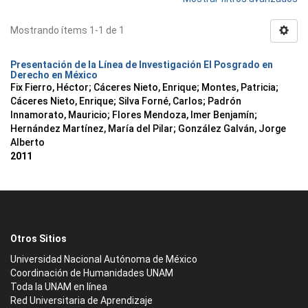
Mostrando ítems 1-1 de 1
Presentación de la Línea de Investigación El Posgrado en
Derecho en México
Fix Fierro, Héctor
;
Cáceres Nieto, Enrique
;
Montes, Patricia
;
Cáceres Nieto, Enrique
;
Silva Forné, Carlos
;
Padrón
Innamorato, Mauricio
;
Flores Mendoza, Imer Benjamín
;
Hernández Martínez, María del Pilar
;
González Galván, Jorge
Alberto
2011
Otros Sitios
Universidad Nacional Autónoma de México
Coordinación de Humanidades UNAM
Toda la UNAM en línea
Red Universitaria de Aprendizaje