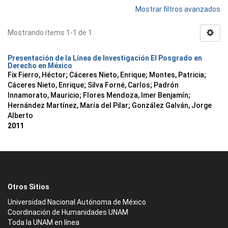
Mostrar filtros avanzados
Mostrando ítems 1-1 de 1
Presentación de la Línea de Investigación El Posgrado en
Derecho en México
Fix Fierro, Héctor
;
Cáceres Nieto, Enrique
;
Montes, Patricia
;
Cáceres Nieto, Enrique
;
Silva Forné, Carlos
;
Padrón
Innamorato, Mauricio
;
Flores Mendoza, Imer Benjamín
;
Hernández Martínez, María del Pilar
;
González Galván, Jorge
Alberto
2011
Otros Sitios
Universidad Nacional Autónoma de México
Coordinación de Humanidades UNAM
Toda la UNAM en línea