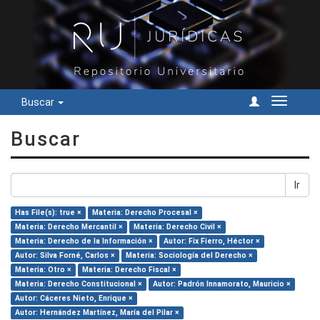
Buscar
Cambiar
navegac
Buscar
Ir
Has File(s): true ×
Materia: Derecho Procesal ×
Materia: Derecho Mercantil ×
Materia: Derecho Civil ×
Materia: Derecho de la Información ×
Autor: Fix Fierro, Héctor ×
Autor: Silva Forné, Carlos ×
Materia: Sociología del Derecho ×
Materia: Otro ×
Materia: Derecho Fiscal ×
Materia: Derecho Constitucional ×
Autor: Padrón Innamorato, Mauricio ×
Autor: Cáceres Nieto, Enrique ×
Autor: Hernández Martínez, María del Pilar ×