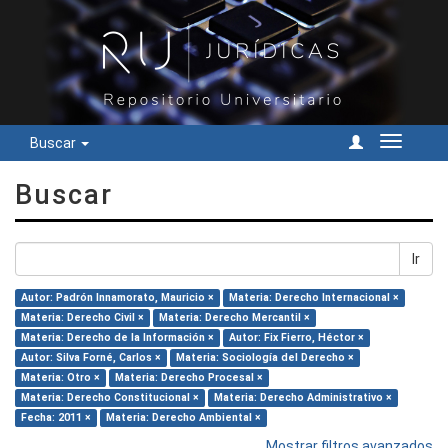
Buscar
Cambiar
navegac
Buscar
Ir
Autor: Padrón Innamorato, Mauricio ×
Materia: Derecho Internacional ×
Materia: Derecho Civil ×
Materia: Derecho Mercantil ×
Materia: Derecho de la Información ×
Autor: Fix Fierro, Héctor ×
Autor: Silva Forné, Carlos ×
Materia: Sociología del Derecho ×
Materia: Otro ×
Materia: Derecho Procesal ×
Materia: Derecho Constitucional ×
Materia: Derecho Administrativo ×
Fecha: 2011 ×
Materia: Derecho Ambiental ×
Mostrar filtros avanzados