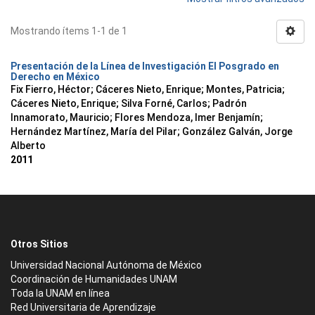
Mostrando ítems 1-1 de 1
Presentación de la Línea de Investigación El Posgrado en
Derecho en México
Fix Fierro, Héctor
;
Cáceres Nieto, Enrique
;
Montes, Patricia
;
Cáceres Nieto, Enrique
;
Silva Forné, Carlos
;
Padrón
Innamorato, Mauricio
;
Flores Mendoza, Imer Benjamín
;
Hernández Martínez, María del Pilar
;
González Galván, Jorge
Alberto
2011
Otros Sitios
Universidad Nacional Autónoma de México
Coordinación de Humanidades UNAM
Toda la UNAM en línea
Red Universitaria de Aprendizaje