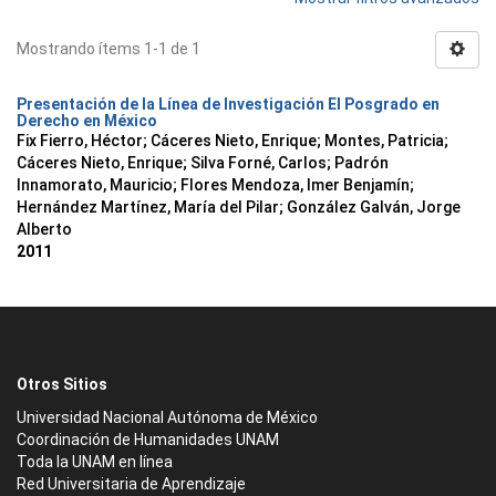
Mostrando ítems 1-1 de 1
Presentación de la Línea de Investigación El Posgrado en
Derecho en México
Fix Fierro, Héctor
;
Cáceres Nieto, Enrique
;
Montes, Patricia
;
Cáceres Nieto, Enrique
;
Silva Forné, Carlos
;
Padrón
Innamorato, Mauricio
;
Flores Mendoza, Imer Benjamín
;
Hernández Martínez, María del Pilar
;
González Galván, Jorge
Alberto
2011
Otros Sitios
Universidad Nacional Autónoma de México
Coordinación de Humanidades UNAM
Toda la UNAM en línea
Red Universitaria de Aprendizaje