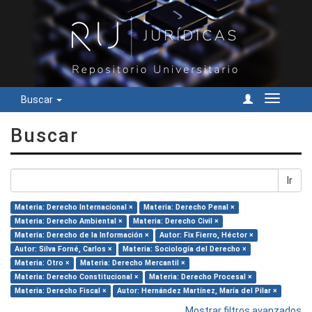
Buscar
Cambiar
navegac
Buscar
Ir
Materia: Derecho Internacional ×
Materia: Derecho Penal ×
Materia: Derecho Ambiental ×
Materia: Derecho Civil ×
Materia: Derecho de la Información ×
Autor: Fix Fierro, Héctor ×
Autor: Silva Forné, Carlos ×
Materia: Sociología del Derecho ×
Materia: Otro ×
Materia: Derecho Mercantil ×
Materia: Derecho Constitucional ×
Materia: Derecho Procesal ×
Materia: Derecho Fiscal ×
Autor: Hernández Martínez, María del Pilar ×
Mostrar filtros avanzados