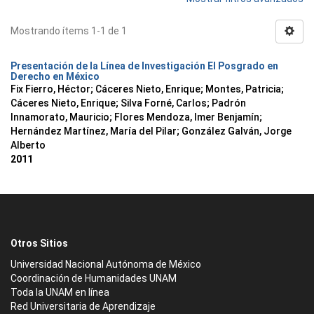
Mostrando ítems 1-1 de 1
Presentación de la Línea de Investigación El Posgrado en
Derecho en México
Fix Fierro, Héctor
;
Cáceres Nieto, Enrique
;
Montes, Patricia
;
Cáceres Nieto, Enrique
;
Silva Forné, Carlos
;
Padrón
Innamorato, Mauricio
;
Flores Mendoza, Imer Benjamín
;
Hernández Martínez, María del Pilar
;
González Galván, Jorge
Alberto
2011
Otros Sitios
Universidad Nacional Autónoma de México
Coordinación de Humanidades UNAM
Toda la UNAM en línea
Red Universitaria de Aprendizaje