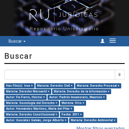
Buscar
Cambiar
navegac
Buscar
Ir
Has File(s): true ×
Materia: Derecho Civil ×
Materia: Derecho Procesal ×
Materia: Derecho Mercantil ×
Materia: Derecho de la Información ×
Autor: Fix Fierro, Héctor ×
Autor: Padrón Innamorato, Mauricio ×
Materia: Sociología del Derecho ×
Materia: Otro ×
Autor: Hernández Martínez, María del Pilar ×
Materia: Derecho Constitucional ×
Fecha: 2011 ×
Autor: González Galván, Jorge Alberto ×
Materia: Derecho Ambiental ×
Mostrar filtros avanzados