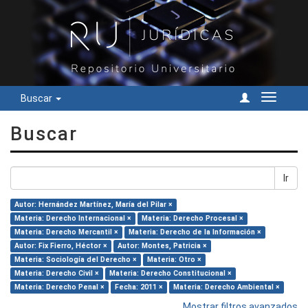
Buscar
Cambiar
navegac
Buscar
Ir
Autor: Hernández Martínez, María del Pilar ×
Materia: Derecho Internacional ×
Materia: Derecho Procesal ×
Materia: Derecho Mercantil ×
Materia: Derecho de la Información ×
Autor: Fix Fierro, Héctor ×
Autor: Montes, Patricia ×
Materia: Sociología del Derecho ×
Materia: Otro ×
Materia: Derecho Civil ×
Materia: Derecho Constitucional ×
Materia: Derecho Penal ×
Fecha: 2011 ×
Materia: Derecho Ambiental ×
Mostrar filtros avanzados