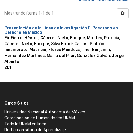
Mostrando ítems 1-1 de 1
Presentación de la Línea de Investigación El Posgrado en
Derecho en México
Fix Fierro, Héctor
;
Cáceres Nieto, Enrique
;
Montes, Patricia
;
Cáceres Nieto, Enrique
;
Silva Forné, Carlos
;
Padrón
Innamorato, Mauricio
;
Flores Mendoza, Imer Benjamín
;
Hernández Martínez, María del Pilar
;
González Galván, Jorge
Alberto
2011
Otros Sitios
Universidad Nacional Autónoma de México
Coordinación de Humanidades UNAM
Toda la UNAM en línea
Red Universitaria de Aprendizaje