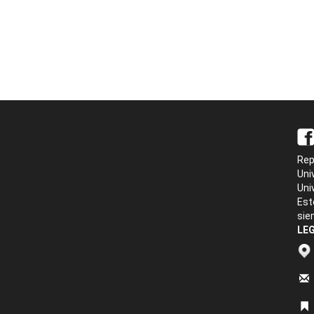
Rep
Uni
Uni
Est
sie
LEG