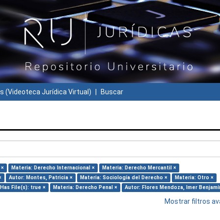
s (Videoteca Jurídica Virtual)
Buscar
 ×
Materia: Derecho Internacional ×
Materia: Derecho Mercantil ×
×
Autor: Montes, Patricia ×
Materia: Sociología del Derecho ×
Materia: Otro ×
Has File(s): true ×
Materia: Derecho Penal ×
Autor: Flores Mendoza, Imer Benjamí
Mostrar filtros 