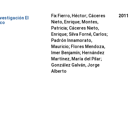
Fix Fierro, Héctor
;
Cáceres
2011
nvestigación El
Nieto, Enrique
;
Montes,
ico
Patricia
;
Cáceres Nieto,
Enrique
;
Silva Forné, Carlos
;
Padrón Innamorato,
Mauricio
;
Flores Mendoza,
Imer Benjamín
;
Hernández
Martínez, María del Pilar
;
González Galván, Jorge
Alberto