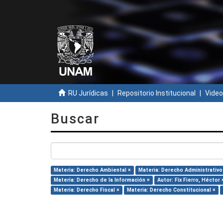
RU Jurídicas
Repositorio Institucional
Video
Buscar
Materia: Derecho Ambiental ×
Materia: Derecho Administrativo
Materia: Derecho de la Información ×
Autor: Fix Fierro, Héctor 
Materia: Derecho Fiscal ×
Materia: Derecho Constitucional ×