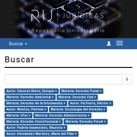
Buscar
Cambiar
navegac
Buscar
Ir
Autor: Cáceres Nieto, Enrique ×
Materia: Derecho Penal ×
Materia: Derecho Ambiental ×
Materia: Derecho Civil ×
Materia: Derecho de la Información ×
Autor: Fix Fierro, Héctor ×
Autor: Montes, Patricia ×
Materia: Sociología del Derecho ×
Materia: Otro ×
Materia: Derecho Administrativo ×
Materia: Derecho Constitucional ×
Materia: Derecho Fiscal ×
Autor: Padrón Innamorato, Mauricio ×
Autor: Hernández Martínez, María del Pilar ×