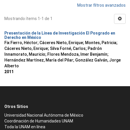
Mostrar filtros avanzados
Mostrando ítems 1-1 de 1
Presentación de la Línea de Investigación El Posgrado en
Derecho en México
Fix Fierro, Héctor
;
Cáceres Nieto, Enrique
;
Montes, Patricia
;
Cáceres Nieto, Enrique
;
Silva Forné, Carlos
;
Padrón
Innamorato, Mauricio
;
Flores Mendoza, Imer Benjamín
;
Hernández Martínez, María del Pilar
;
González Galván, Jorge
Alberto
2011
Otros Sitios
Universidad Nacional Autónoma de México
Coordinación de Humanidades UNAM
Toda la UNAM en línea