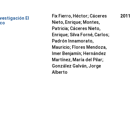
Fix Fierro, Héctor
;
Cáceres
2011
nvestigación El
Nieto, Enrique
;
Montes,
ico
Patricia
;
Cáceres Nieto,
Enrique
;
Silva Forné, Carlos
;
Padrón Innamorato,
Mauricio
;
Flores Mendoza,
Imer Benjamín
;
Hernández
Martínez, María del Pilar
;
González Galván, Jorge
Alberto