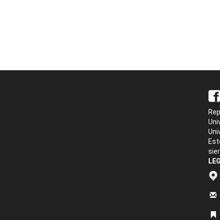
Rep
Uni
Uni
Est
sie
LEG