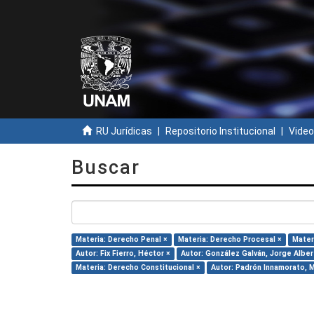
RU Jurídicas
Repositorio Institucional
Video
Buscar
Materia: Derecho Penal ×
Materia: Derecho Procesal ×
Mater
Autor: Fix Fierro, Héctor ×
Autor: González Galván, Jorge Alber
Materia: Derecho Constitucional ×
Autor: Padrón Innamorato, M