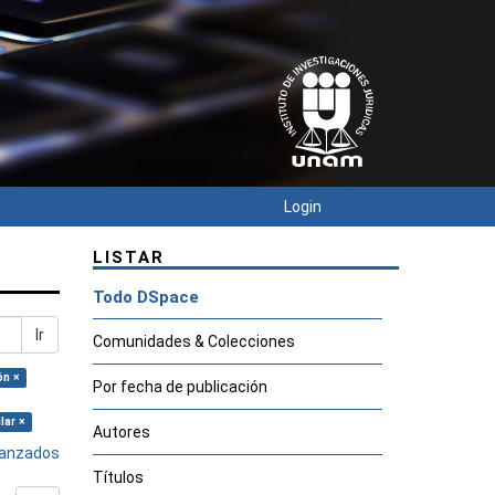
Login
LISTAR
Todo DSpace
Ir
Comunidades & Colecciones
ón ×
Por fecha de publicación
lar ×
Autores
avanzados
Títulos