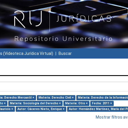
s (Videoteca Jurídica Virtual)
Buscar
ia: Derecho Mercantil ×
Materia: Derecho Civil ×
Materia: Derecho de la Informaci
to ×
Materia: Sociología del Derecho ×
Materia: Otro ×
Fecha: 2011 ×
auricio ×
Autor: Cáceres Nieto, Enrique ×
Autor: Hernández Martínez, María del Pi
Mostrar filtros 