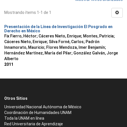
Mostrando ítems 1-1 de 1
Presentación de la Línea de Investigación El Posgrado en
Derecho en México
Fix Fierro, Héctor
;
Cáceres Nieto, Enrique
;
Montes, Patricia
;
Cáceres Nieto, Enrique
;
Silva Forné, Carlos
;
Padrón
Innamorato, Mauricio
;
Flores Mendoza, Imer Benjamín
;
Hernández Martínez, María del Pilar
;
González Galván, Jorge
Alberto
2011
Otros Sitios
Universidad Nacional Autónoma de México
Coordinación de Humanidades UNAM
Toda la UNAM en línea
Red Universitaria de Aprendizaje