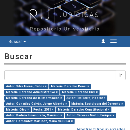
Buscar
Cambiar
navegac
Buscar
Ir
Autor: Silva Forné, Carlos ×
Materia: Derecho Penal ×
Materia: Derecho Administrativo ×
Materia: Derecho Civil ×
Materia: Derecho de la Información ×
Autor: Fix Fierro, Héctor ×
Autor: González Galván, Jorge Alberto ×
Materia: Sociología del Derecho ×
Materia: Otro ×
Fecha: 2011 ×
Materia: Derecho Constitucional ×
Autor: Padrón Innamorato, Mauricio ×
Autor: Cáceres Nieto, Enrique ×
Autor: Hernández Martínez, María del Pilar ×
Mostrar filtros avanzados