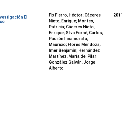
Fix Fierro, Héctor
;
Cáceres
2011
nvestigación El
Nieto, Enrique
;
Montes,
ico
Patricia
;
Cáceres Nieto,
Enrique
;
Silva Forné, Carlos
;
Padrón Innamorato,
Mauricio
;
Flores Mendoza,
Imer Benjamín
;
Hernández
Martínez, María del Pilar
;
González Galván, Jorge
Alberto