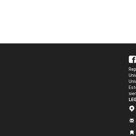
Rep
Uni
Uni
Est
sie
LEG