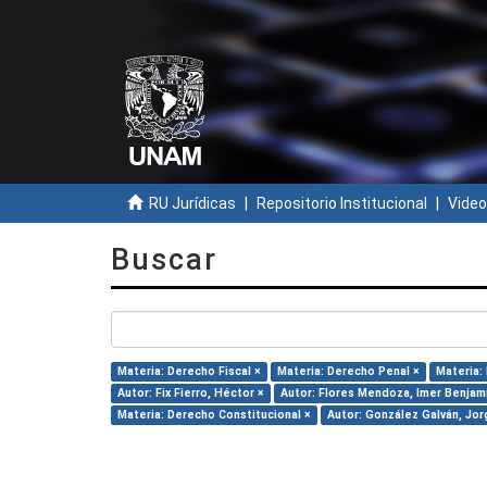
RU Jurídicas
Repositorio Institucional
Video
Buscar
Materia: Derecho Fiscal ×
Materia: Derecho Penal ×
Materia:
Autor: Fix Fierro, Héctor ×
Autor: Flores Mendoza, Imer Benjam
Materia: Derecho Constitucional ×
Autor: González Galván, Jor