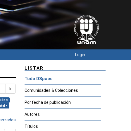
Login
LISTAR
Todo DSpace
Ir
Comunidades & Colecciones
ción ×
Por fecha de publicación
tal ×
Autores
avanzados
Títulos