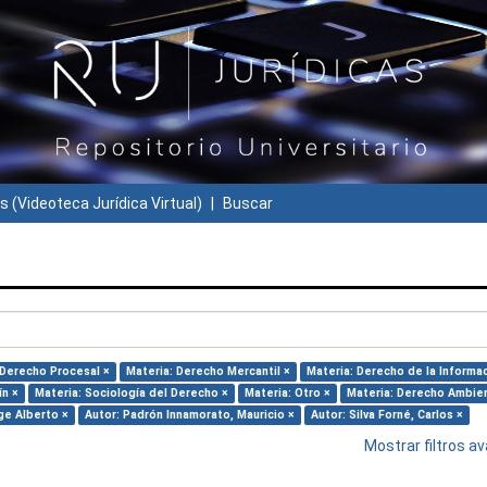
s (Videoteca Jurídica Virtual)
Buscar
 Derecho Procesal ×
Materia: Derecho Mercantil ×
Materia: Derecho de la Informa
ín ×
Materia: Sociología del Derecho ×
Materia: Otro ×
Materia: Derecho Ambien
ge Alberto ×
Autor: Padrón Innamorato, Mauricio ×
Autor: Silva Forné, Carlos ×
Mostrar filtros 