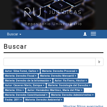
Buscar
Cambiar
navegac
Buscar
Ir
Autor: Silva Forné, Carlos ×
Materia: Derecho Procesal ×
Materia: Derecho Fiscal ×
Materia: Derecho Mercantil ×
Materia: Derecho de la Información ×
Autor: Fix Fierro, Héctor ×
Autor: Cáceres Nieto, Enrique ×
Materia: Sociología del Derecho ×
Materia: Otro ×
Autor: Hernández Martínez, María del Pilar ×
Materia: Derecho Constitucional ×
Materia: Derecho Administrativo ×
Fecha: 2011 ×
Materia: Derecho Ambiental ×
Mostrar filtros avanzados