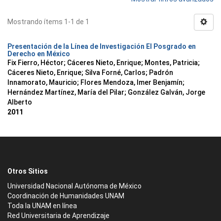
Mostrando ítems 1-1 de 1
Presentación de la Línea de Investigación El Posgrado en
Derecho en México
Fix Fierro, Héctor
;
Cáceres Nieto, Enrique
;
Montes, Patricia
;
Cáceres Nieto, Enrique
;
Silva Forné, Carlos
;
Padrón
Innamorato, Mauricio
;
Flores Mendoza, Imer Benjamín
;
Hernández Martínez, María del Pilar
;
González Galván, Jorge
Alberto
2011
Otros Sitios
Universidad Nacional Autónoma de México
Coordinación de Humanidades UNAM
Toda la UNAM en línea
Red Universitaria de Aprendizaje