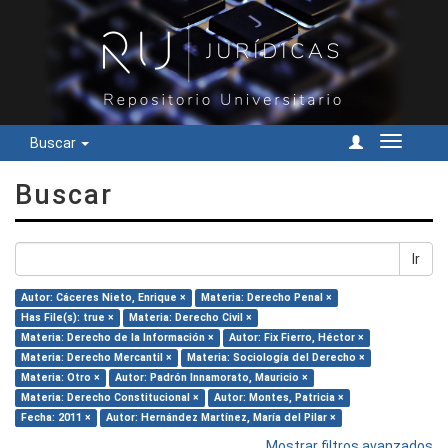
Buscar
Cambiar
navegac
Buscar
Ir
Autor: Cáceres Nieto, Enrique ×
Materia: Derecho Penal ×
Has File(s): true ×
Materia: Derecho Civil ×
Materia: Derecho de la Información ×
Autor: Fix Fierro, Héctor ×
Materia: Derecho Mercantil ×
Materia: Sociología del Derecho ×
Materia: Otro ×
Autor: Padrón Innamorato, Mauricio ×
Materia: Derecho Constitucional ×
Autor: Montes, Patricia ×
Fecha: 2011 ×
Autor: Hernández Martínez, María del Pilar ×
Mostrar filtros avanzados