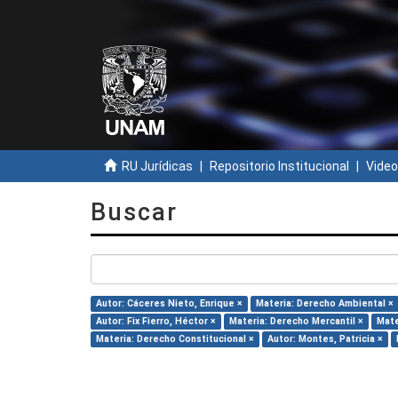
RU Jurídicas
Repositorio Institucional
Video
Buscar
Autor: Cáceres Nieto, Enrique ×
Materia: Derecho Ambiental ×
Autor: Fix Fierro, Héctor ×
Materia: Derecho Mercantil ×
Mate
Materia: Derecho Constitucional ×
Autor: Montes, Patricia ×