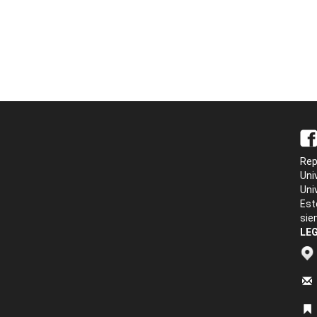
Rep
Uni
Uni
Est
sie
LEG