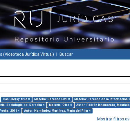
s (Videoteca Jurídica Virtual)
Buscar
Has File(s): true ×
Materia: Derecho Civil ×
Materia: Derecho de la Información 
ria: Sociología del Derecho ×
Materia: Otro ×
Autor: Padrón Innamorato, Mauricio
Fecha: 2011 ×
Autor: Hernández Martínez, María del Pilar ×
Mostrar filtros 