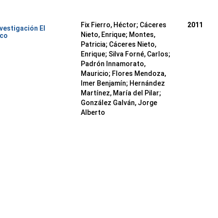
Fix Fierro, Héctor
;
Cáceres
2011
nvestigación El
Nieto, Enrique
;
Montes,
ico
Patricia
;
Cáceres Nieto,
Enrique
;
Silva Forné, Carlos
;
Padrón Innamorato,
Mauricio
;
Flores Mendoza,
Imer Benjamín
;
Hernández
Martínez, María del Pilar
;
González Galván, Jorge
Alberto