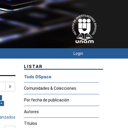
Login
LISTAR
Todo DSpace
Ir
Comunidades & Colecciones
×
Por fecha de publicación
 ×
Autores
avanzados
Títulos