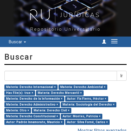
Buscar
Cambiar
navegac
Buscar
Ir
Materia: Derecho Internacional ×
Materia: Derecho Ambiental ×
Has File(s): true ×
Materia: Derecho Mercantil ×
Materia: Derecho de la Información ×
Autor: Fix Fierro, Héctor ×
Materia: Derecho Administrativo ×
Materia: Sociología del Derecho ×
Materia: Otro ×
Materia: Derecho Civil ×
Materia: Derecho Constitucional ×
Autor: Montes, Patricia ×
Autor: Padrón Innamorato, Mauricio ×
Autor: Silva Forné, Carlos ×
Mostrar filtros avanzados