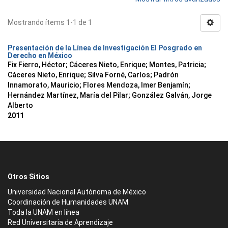
Mostrando ítems 1-1 de 1
Presentación de la Línea de Investigación El Posgrado en
Derecho en México
Fix Fierro, Héctor
;
Cáceres Nieto, Enrique
;
Montes, Patricia
;
Cáceres Nieto, Enrique
;
Silva Forné, Carlos
;
Padrón
Innamorato, Mauricio
;
Flores Mendoza, Imer Benjamín
;
Hernández Martínez, María del Pilar
;
González Galván, Jorge
Alberto
2011
Otros Sitios
Universidad Nacional Autónoma de México
Coordinación de Humanidades UNAM
Toda la UNAM en línea
Red Universitaria de Aprendizaje