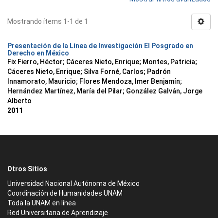
Mostrando ítems 1-1 de 1
Presentación de la Línea de Investigación El Posgrado en
Derecho en México
Fix Fierro, Héctor
;
Cáceres Nieto, Enrique
;
Montes, Patricia
;
Cáceres Nieto, Enrique
;
Silva Forné, Carlos
;
Padrón
Innamorato, Mauricio
;
Flores Mendoza, Imer Benjamín
;
Hernández Martínez, María del Pilar
;
González Galván, Jorge
Alberto
2011
Otros Sitios
Universidad Nacional Autónoma de México
Coordinación de Humanidades UNAM
Toda la UNAM en línea
Red Universitaria de Aprendizaje