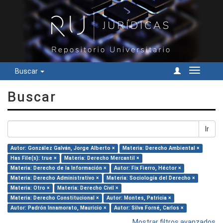
Buscar
Cambiar
navegac
Buscar
Ir
Autor: González Galván, Jorge Alberto ×
Materia: Derecho Ambiental ×
Has File(s): true ×
Materia: Derecho Mercantil ×
Materia: Derecho de la Información ×
Autor: Fix Fierro, Héctor ×
Materia: Derecho Administrativo ×
Materia: Sociología del Derecho ×
Materia: Otro ×
Materia: Derecho Civil ×
Materia: Derecho Constitucional ×
Autor: Montes, Patricia ×
Autor: Padrón Innamorato, Mauricio ×
Autor: Silva Forné, Carlos ×
Mostrar filtros avanzados