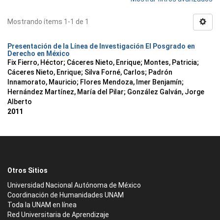
Mostrando ítems 1-1 de 1
Presentación de la Línea de Investigación El Posgrado en
Derecho en México
Fix Fierro, Héctor
;
Cáceres Nieto, Enrique
;
Montes, Patricia
;
Cáceres Nieto, Enrique
;
Silva Forné, Carlos
;
Padrón
Innamorato, Mauricio
;
Flores Mendoza, Imer Benjamín
;
Hernández Martínez, María del Pilar
;
González Galván, Jorge
Alberto
2011
Otros Sitios
Universidad Nacional Autónoma de México
Coordinación de Humanidades UNAM
Toda la UNAM en línea
Red Universitaria de Aprendizaje