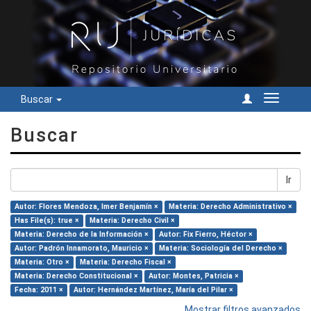
Buscar
Cambiar
navegac
Buscar
Ir
Autor: Flores Mendoza, Imer Benjamín ×
Materia: Derecho Administrativo ×
Has File(s): true ×
Materia: Derecho Civil ×
Materia: Derecho de la Información ×
Autor: Fix Fierro, Héctor ×
Autor: Padrón Innamorato, Mauricio ×
Materia: Sociología del Derecho ×
Materia: Otro ×
Materia: Derecho Fiscal ×
Materia: Derecho Constitucional ×
Autor: Montes, Patricia ×
Fecha: 2011 ×
Autor: Hernández Martínez, María del Pilar ×
Mostrar filtros avanzados