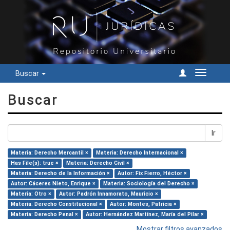
Buscar
Cambiar
navegac
Buscar
Ir
Materia: Derecho Mercantil ×
Materia: Derecho Internacional ×
Has File(s): true ×
Materia: Derecho Civil ×
Materia: Derecho de la Información ×
Autor: Fix Fierro, Héctor ×
Autor: Cáceres Nieto, Enrique ×
Materia: Sociología del Derecho ×
Materia: Otro ×
Autor: Padrón Innamorato, Mauricio ×
Materia: Derecho Constitucional ×
Autor: Montes, Patricia ×
Materia: Derecho Penal ×
Autor: Hernández Martínez, María del Pilar ×
Mostrar filtros avanzados