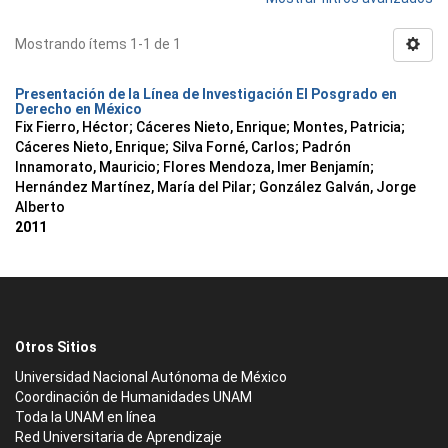
Mostrando ítems 1-1 de 1
Presentación de la Línea de Investigación El Posgrado en
Derecho en México
Fix Fierro, Héctor
;
Cáceres Nieto, Enrique
;
Montes, Patricia
;
Cáceres Nieto, Enrique
;
Silva Forné, Carlos
;
Padrón
Innamorato, Mauricio
;
Flores Mendoza, Imer Benjamín
;
Hernández Martínez, María del Pilar
;
González Galván, Jorge
Alberto
2011
Otros Sitios
Universidad Nacional Autónoma de México
Coordinación de Humanidades UNAM
Toda la UNAM en línea
Red Universitaria de Aprendizaje