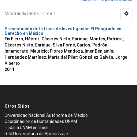
Mostrando ítems 1-1 de 1
Presentación de la Línea de Investigación El Posgrado en
Derecho en México
Fix Fierro, Héctor
;
Cáceres Nieto, Enrique
;
Montes, Patricia
;
Cáceres Nieto, Enrique
;
Silva Forné, Carlos
;
Padrón
Innamorato, Mauricio
;
Flores Mendoza, Imer Benjamín
;
Hernández Martínez, María del Pilar
;
González Galván, Jorge
Alberto
2011
Otros Sitios
Universidad Nacional Autónoma de México
Coordinación de Humanidades UNAM
Toda la UNAM en línea
Red Universitaria de Aprendizaje