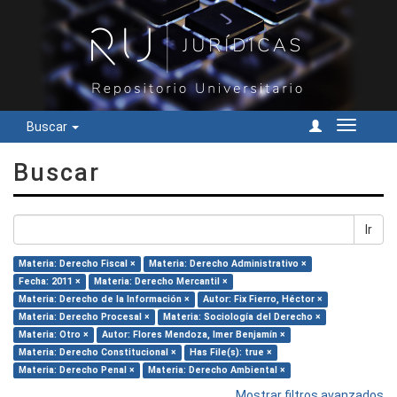
Buscar
Cambiar
navegac
Buscar
Ir
Materia: Derecho Fiscal ×
Materia: Derecho Administrativo ×
Fecha: 2011 ×
Materia: Derecho Mercantil ×
Materia: Derecho de la Información ×
Autor: Fix Fierro, Héctor ×
Materia: Derecho Procesal ×
Materia: Sociología del Derecho ×
Materia: Otro ×
Autor: Flores Mendoza, Imer Benjamín ×
Materia: Derecho Constitucional ×
Has File(s): true ×
Materia: Derecho Penal ×
Materia: Derecho Ambiental ×
Mostrar filtros avanzados