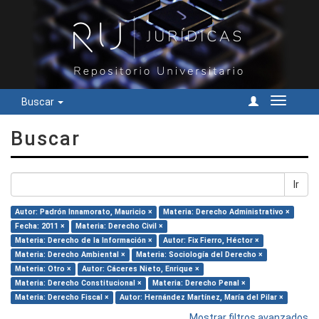
Buscar
Cambiar
navegac
Buscar
Ir
Autor: Padrón Innamorato, Mauricio ×
Materia: Derecho Administrativo ×
Fecha: 2011 ×
Materia: Derecho Civil ×
Materia: Derecho de la Información ×
Autor: Fix Fierro, Héctor ×
Materia: Derecho Ambiental ×
Materia: Sociología del Derecho ×
Materia: Otro ×
Autor: Cáceres Nieto, Enrique ×
Materia: Derecho Constitucional ×
Materia: Derecho Penal ×
Materia: Derecho Fiscal ×
Autor: Hernández Martínez, María del Pilar ×
Mostrar filtros avanzados