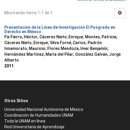
Mostrando ítems 1-1 de 1
Presentación de la Línea de Investigación El Posgrado en
Derecho en México
Fix Fierro, Héctor
;
Cáceres Nieto, Enrique
;
Montes, Patricia
;
Cáceres Nieto, Enrique
;
Silva Forné, Carlos
;
Padrón
Innamorato, Mauricio
;
Flores Mendoza, Imer Benjamín
;
Hernández Martínez, María del Pilar
;
González Galván, Jorge
Alberto
2011
Otros Sitios
Universidad Nacional Autónoma de México
Coordinación de Humanidades UNAM
Toda la UNAM en línea
Red Universitaria de Aprendizaje