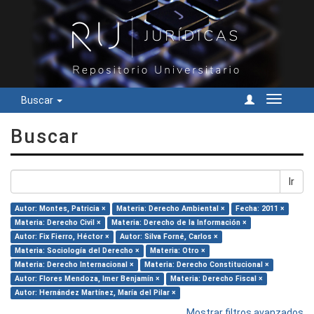
Buscar
Cambiar
navegac
Buscar
Ir
Autor: Montes, Patricia ×
Materia: Derecho Ambiental ×
Fecha: 2011 ×
Materia: Derecho Civil ×
Materia: Derecho de la Información ×
Autor: Fix Fierro, Héctor ×
Autor: Silva Forné, Carlos ×
Materia: Sociología del Derecho ×
Materia: Otro ×
Materia: Derecho Internacional ×
Materia: Derecho Constitucional ×
Autor: Flores Mendoza, Imer Benjamín ×
Materia: Derecho Fiscal ×
Autor: Hernández Martínez, María del Pilar ×
Mostrar filtros avanzados