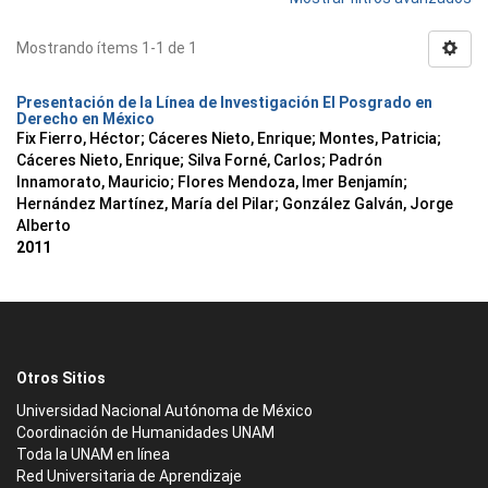
Mostrando ítems 1-1 de 1
Presentación de la Línea de Investigación El Posgrado en
Derecho en México
Fix Fierro, Héctor
;
Cáceres Nieto, Enrique
;
Montes, Patricia
;
Cáceres Nieto, Enrique
;
Silva Forné, Carlos
;
Padrón
Innamorato, Mauricio
;
Flores Mendoza, Imer Benjamín
;
Hernández Martínez, María del Pilar
;
González Galván, Jorge
Alberto
2011
Otros Sitios
Universidad Nacional Autónoma de México
Coordinación de Humanidades UNAM
Toda la UNAM en línea
Red Universitaria de Aprendizaje