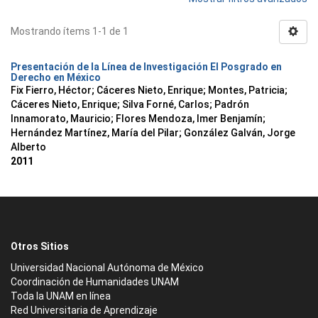
Mostrando ítems 1-1 de 1
Presentación de la Línea de Investigación El Posgrado en
Derecho en México
Fix Fierro, Héctor
;
Cáceres Nieto, Enrique
;
Montes, Patricia
;
Cáceres Nieto, Enrique
;
Silva Forné, Carlos
;
Padrón
Innamorato, Mauricio
;
Flores Mendoza, Imer Benjamín
;
Hernández Martínez, María del Pilar
;
González Galván, Jorge
Alberto
2011
Otros Sitios
Universidad Nacional Autónoma de México
Coordinación de Humanidades UNAM
Toda la UNAM en línea
Red Universitaria de Aprendizaje