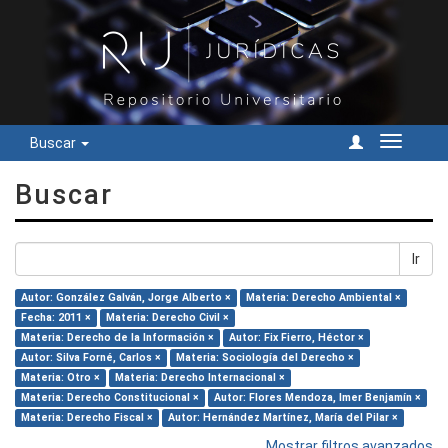
Buscar
Cambiar
navegac
Buscar
Ir
Autor: González Galván, Jorge Alberto ×
Materia: Derecho Ambiental ×
Fecha: 2011 ×
Materia: Derecho Civil ×
Materia: Derecho de la Información ×
Autor: Fix Fierro, Héctor ×
Autor: Silva Forné, Carlos ×
Materia: Sociología del Derecho ×
Materia: Otro ×
Materia: Derecho Internacional ×
Materia: Derecho Constitucional ×
Autor: Flores Mendoza, Imer Benjamín ×
Materia: Derecho Fiscal ×
Autor: Hernández Martínez, María del Pilar ×
Mostrar filtros avanzados