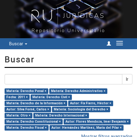
Buscar
Cambiar
navegac
Buscar
Ir
Materia: Derecho Penal ×
Materia: Derecho Administrativo ×
Fecha: 2011 ×
Materia: Derecho Civil ×
Materia: Derecho de la Información ×
Autor: Fix Fierro, Héctor ×
Autor: Silva Forné, Carlos ×
Materia: Sociología del Derecho ×
Materia: Otro ×
Materia: Derecho Internacional ×
Materia: Derecho Constitucional ×
Autor: Flores Mendoza, Imer Benjamín ×
Materia: Derecho Fiscal ×
Autor: Hernández Martínez, María del Pilar ×
Mostrar filtros avanzados