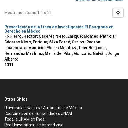
Mostrando ítems 1-1 de 1
Presentación de la Línea de Investigación El Posgrado en
Derecho en México
Fix Fierro, Héctor
;
Cáceres Nieto, Enrique
;
Montes, Patricia
;
Cáceres Nieto, Enrique
;
Silva Forné, Carlos
;
Padrón
Innamorato, Mauricio
;
Flores Mendoza, Imer Benjamín
;
Hernández Martínez, María del Pilar
;
González Galván, Jorge
Alberto
2011
Otros Sitios
Universidad Nacional Autónoma de México
Coordinación de Humanidades UNAM
Toda la UNAM en línea
Red Universitaria de Aprendizaje