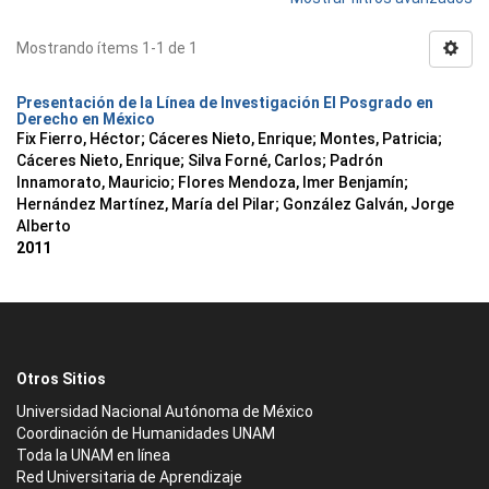
Mostrando ítems 1-1 de 1
Presentación de la Línea de Investigación El Posgrado en
Derecho en México
Fix Fierro, Héctor
;
Cáceres Nieto, Enrique
;
Montes, Patricia
;
Cáceres Nieto, Enrique
;
Silva Forné, Carlos
;
Padrón
Innamorato, Mauricio
;
Flores Mendoza, Imer Benjamín
;
Hernández Martínez, María del Pilar
;
González Galván, Jorge
Alberto
2011
Otros Sitios
Universidad Nacional Autónoma de México
Coordinación de Humanidades UNAM
Toda la UNAM en línea
Red Universitaria de Aprendizaje