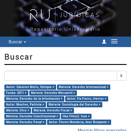
Buscar
Cambiar
navegac
Buscar
Ir
Autor: Cáceres Nieto, Enrique ×
Materia: Derecho Internacional ×
Fecha: 2011 ×
Materia: Derecho Mercantil ×
Materia: Derecho de la Información ×
Autor: Fix Fierro, Héctor ×
Autor: Montes, Patricia ×
Materia: Sociología del Derecho ×
Materia: Otro ×
Materia: Derecho Fiscal ×
Materia: Derecho Constitucional ×
Has File(s): true ×
Materia: Derecho Penal ×
Autor: Flores Mendoza, Imer Benjamín ×
Mostrar filtros avanzados