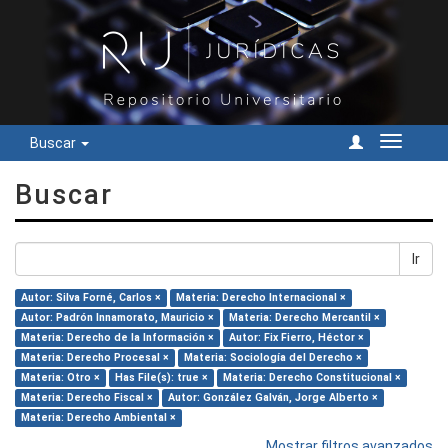
Buscar
Cambiar
navegac
Buscar
Ir
Autor: Silva Forné, Carlos ×
Materia: Derecho Internacional ×
Autor: Padrón Innamorato, Mauricio ×
Materia: Derecho Mercantil ×
Materia: Derecho de la Información ×
Autor: Fix Fierro, Héctor ×
Materia: Derecho Procesal ×
Materia: Sociología del Derecho ×
Materia: Otro ×
Has File(s): true ×
Materia: Derecho Constitucional ×
Materia: Derecho Fiscal ×
Autor: González Galván, Jorge Alberto ×
Materia: Derecho Ambiental ×
Mostrar filtros avanzados