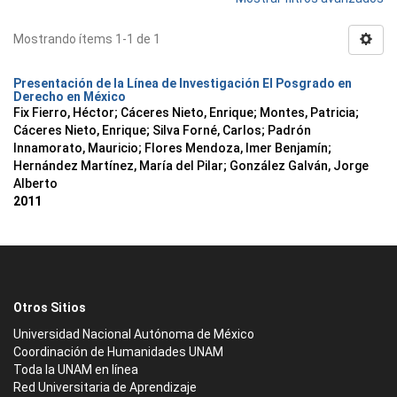
Mostrando ítems 1-1 de 1
Presentación de la Línea de Investigación El Posgrado en
Derecho en México
Fix Fierro, Héctor
;
Cáceres Nieto, Enrique
;
Montes, Patricia
;
Cáceres Nieto, Enrique
;
Silva Forné, Carlos
;
Padrón
Innamorato, Mauricio
;
Flores Mendoza, Imer Benjamín
;
Hernández Martínez, María del Pilar
;
González Galván, Jorge
Alberto
2011
Otros Sitios
Universidad Nacional Autónoma de México
Coordinación de Humanidades UNAM
Toda la UNAM en línea
Red Universitaria de Aprendizaje