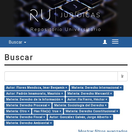
Buscar
Cambiar
navegac
Buscar
Ir
Autor: Flores Mendoza, Imer Benjamín ×
Materia: Derecho Internacional ×
Autor: Padrón Innamorato, Mauricio ×
Materia: Derecho Mercantil ×
Materia: Derecho de la Información ×
Autor: Fix Fierro, Héctor ×
Materia: Derecho Procesal ×
Materia: Sociología del Derecho ×
Materia: Otro ×
Has File(s): true ×
Materia: Derecho Constitucional ×
Materia: Derecho Fiscal ×
Autor: González Galván, Jorge Alberto ×
Materia: Derecho Ambiental ×
Mostrar filtros avanzados