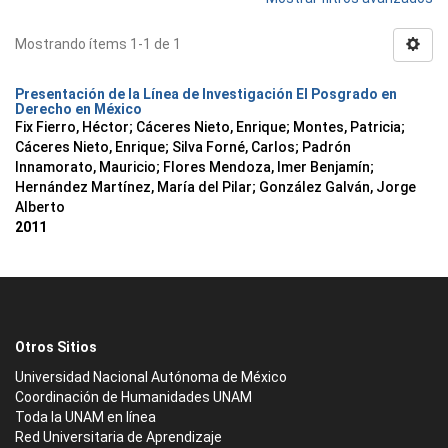
Mostrando ítems 1-1 de 1
Presentación de la Línea de Investigación El Posgrado en
Derecho en México
Fix Fierro, Héctor
;
Cáceres Nieto, Enrique
;
Montes, Patricia
;
Cáceres Nieto, Enrique
;
Silva Forné, Carlos
;
Padrón
Innamorato, Mauricio
;
Flores Mendoza, Imer Benjamín
;
Hernández Martínez, María del Pilar
;
González Galván, Jorge
Alberto
2011
Otros Sitios
Universidad Nacional Autónoma de México
Coordinación de Humanidades UNAM
Toda la UNAM en línea
Red Universitaria de Aprendizaje