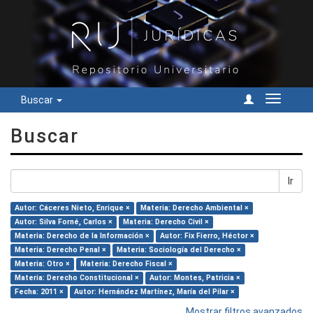
Buscar
Cambiar
navegac
Buscar
Ir
Autor: Cáceres Nieto, Enrique ×
Materia: Derecho Ambiental ×
Autor: Silva Forné, Carlos ×
Materia: Derecho Civil ×
Materia: Derecho de la Información ×
Autor: Fix Fierro, Héctor ×
Materia: Derecho Penal ×
Materia: Sociología del Derecho ×
Materia: Otro ×
Materia: Derecho Fiscal ×
Materia: Derecho Constitucional ×
Autor: Montes, Patricia ×
Fecha: 2011 ×
Autor: Hernández Martínez, María del Pilar ×
Mostrar filtros avanzados