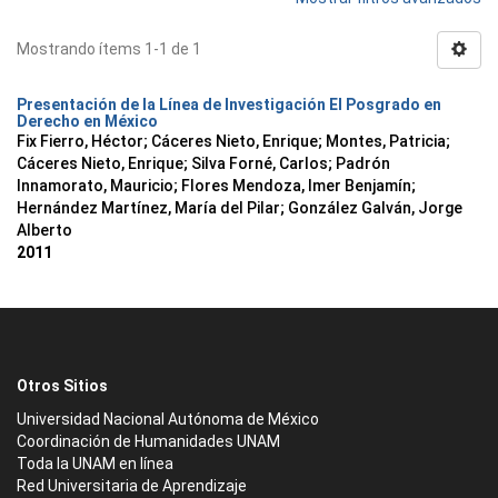
Mostrando ítems 1-1 de 1
Presentación de la Línea de Investigación El Posgrado en
Derecho en México
Fix Fierro, Héctor
;
Cáceres Nieto, Enrique
;
Montes, Patricia
;
Cáceres Nieto, Enrique
;
Silva Forné, Carlos
;
Padrón
Innamorato, Mauricio
;
Flores Mendoza, Imer Benjamín
;
Hernández Martínez, María del Pilar
;
González Galván, Jorge
Alberto
2011
Otros Sitios
Universidad Nacional Autónoma de México
Coordinación de Humanidades UNAM
Toda la UNAM en línea
Red Universitaria de Aprendizaje