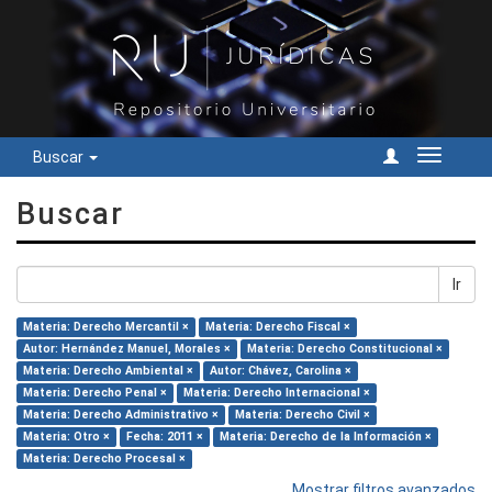
Buscar
Cambiar
navegac
Buscar
Ir
Materia: Derecho Mercantil ×
Materia: Derecho Fiscal ×
Autor: Hernández Manuel, Morales ×
Materia: Derecho Constitucional ×
Materia: Derecho Ambiental ×
Autor: Chávez, Carolina ×
Materia: Derecho Penal ×
Materia: Derecho Internacional ×
Materia: Derecho Administrativo ×
Materia: Derecho Civil ×
Materia: Otro ×
Fecha: 2011 ×
Materia: Derecho de la Información ×
Materia: Derecho Procesal ×
Mostrar filtros avanzados