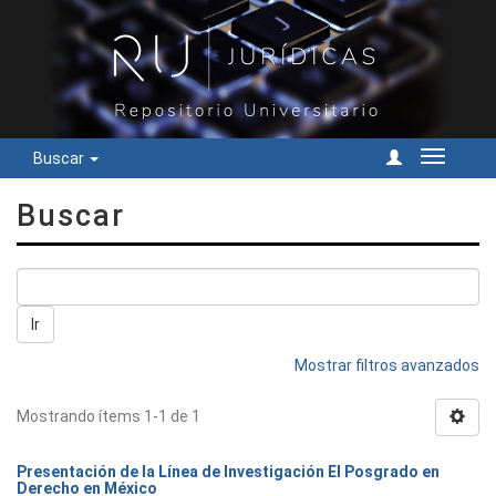
Buscar
Cambiar
navegac
Buscar
Ir
Mostrar filtros avanzados
Mostrando ítems 1-1 de 1
Presentación de la Línea de Investigación El Posgrado en
Derecho en México